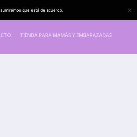
o asumiremos que está de acuerdo.
ESTOY DE ACUERDO
ACTO
TIENDA PARA MAMÁS Y EMBARAZADAS