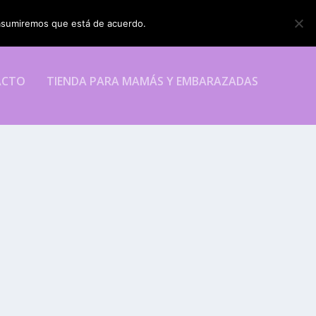
o asumiremos que está de acuerdo.
ESTOY DE ACUERDO
ACTO
TIENDA PARA MAMÁS Y EMBARAZADAS