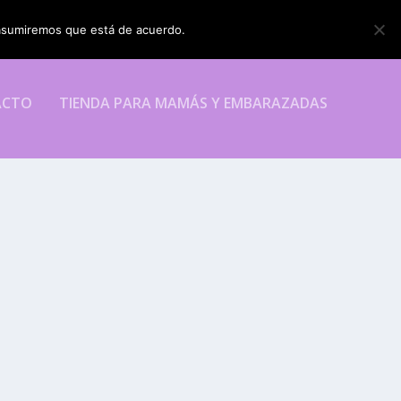
o asumiremos que está de acuerdo.
ESTOY DE ACUERDO
ACTO
TIENDA PARA MAMÁS Y EMBARAZADAS