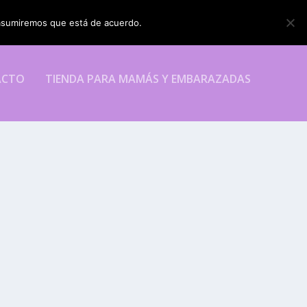
o asumiremos que está de acuerdo.
ESTOY DE ACUERDO
ACTO
TIENDA PARA MAMÁS Y EMBARAZADAS