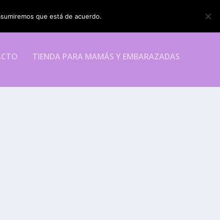
o asumiremos que está de acuerdo.
ESTOY DE ACUERDO
ACTO
TIENDA PARA MAMÁS Y EMBARAZADAS