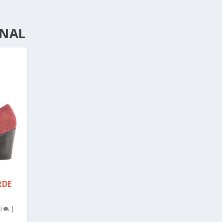
ANAL
RDE
0
|