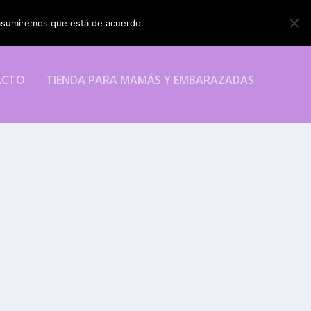
o asumiremos que está de acuerdo.
ESTOY DE ACUERDO
ACTO
TIENDA PARA MAMÁS Y EMBARAZADAS