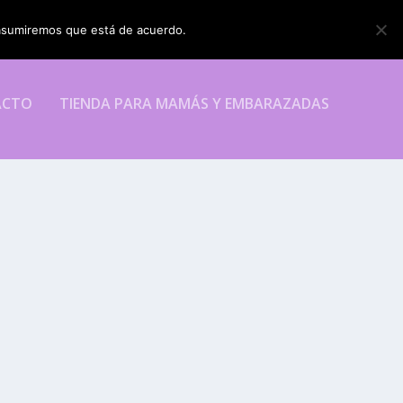
o asumiremos que está de acuerdo.
ESTOY DE ACUERDO
ACTO
TIENDA PARA MAMÁS Y EMBARAZADAS