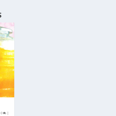
S
|
0
|