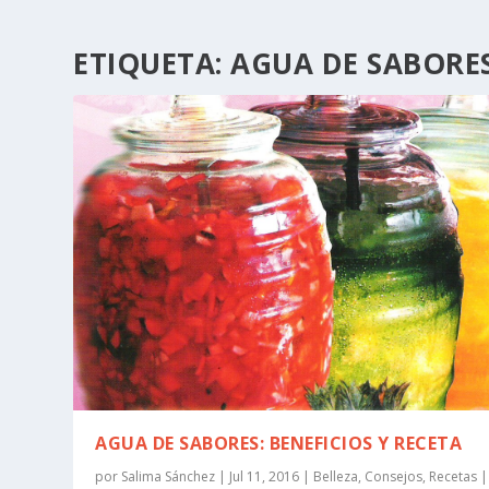
ETIQUETA:
AGUA DE SABORE
AGUA DE SABORES: BENEFICIOS Y RECETA
por
Salima Sánchez
|
Jul 11, 2016
|
Belleza
,
Consejos
,
Recetas