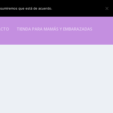
o asumiremos que está de acuerdo.
ESTOY DE ACUERDO
ACTO
TIENDA PARA MAMÁS Y EMBARAZADAS