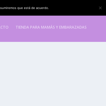
o asumiremos que está de acuerdo.
ESTOY DE ACUERDO
ACTO
TIENDA PARA MAMÁS Y EMBARAZADAS