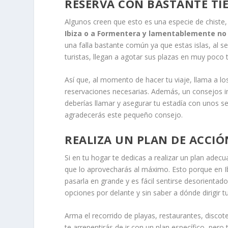
RESERVA CON BASTANTE TI
Algunos creen que esto es una especie de chiste
Ibiza o a Formentera y lamentablemente no 
una falla bastante común ya que estas islas, al
turistas, llegan a agotar sus plazas en muy poco 
Así que, al momento de hacer tu viaje, llama a los
reservaciones necesarias. Además, un consejos i
deberías llamar y asegurar tu estadía con unos s
agradecerás este pequeño consejo.
REALIZA UN PLAN DE ACCIÓ
Si en tu hogar te dedicas a realizar un plan adecu
que lo aprovecharás al máximo. Esto porque en 
pasarla en grande y es fácil sentirse desorientado
opciones por delante y sin saber a dónde dirigir t
Arma el recorrido de playas, restaurantes, discot
te arrepentirás de ir con un plan específico, pero