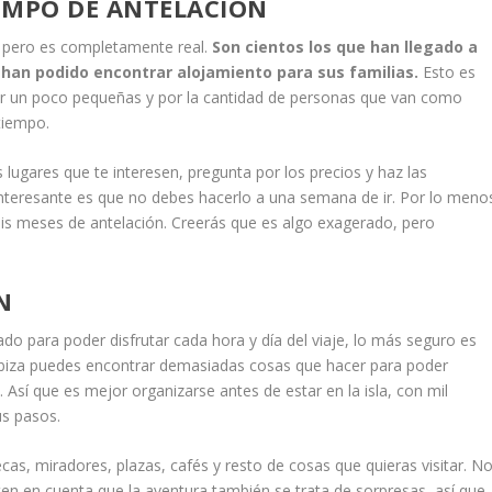
EMPO DE ANTELACIÓN
, pero es completamente real.
Son cientos los que han llegado a
han podido encontrar alojamiento para sus familias.
Esto es
 ser un poco pequeñas y por la cantidad de personas que van como
tiempo.
 lugares que te interesen, pregunta por los precios y haz las
nteresante es que no debes hacerlo a una semana de ir. Por lo meno
eis meses de antelación. Creerás que es algo exagerado, pero
N
ado para poder disfrutar cada hora y día del viaje, lo más seguro es
Ibiza puedes encontrar demasiadas cosas que hacer para poder
. Así que es mejor organizarse antes de estar en la isla, con mil
us pasos.
ecas, miradores, plazas, cafés y resto de cosas que quieras visitar. N
 ten en cuenta que la aventura también se trata de sorpresas, así que