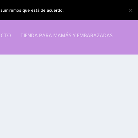
o asumiremos que está de acuerdo.
ESTOY DE ACUERDO
ACTO
TIENDA PARA MAMÁS Y EMBARAZADAS