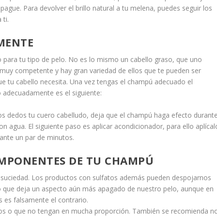
apague. Para devolver el brillo natural a tu melena, puedes seguir los
ti.
MENTE
ara tu tipo de pelo. No es lo mismo un cabello graso, que uno
muy competente y hay gran variedad de ellos que te pueden ser
ue tu cabello necesita. Una vez tengas el champú adecuado el
o adecuadamente es el siguiente:
s dedos tu cuero cabelludo, deja que el champú haga efecto durant
n agua. El siguiente paso es aplicar acondicionador, para ello aplícal
ante un par de minutos.
OMPONENTES DE TU CHAMPÚ
a suciedad. Los productos con sulfatos además pueden despojarnos
r lo que deja un aspecto aún más apagado de nuestro pelo, aunque en
s es falsamente el contrario.
os o que no tengan en mucha proporción. También se recomienda n