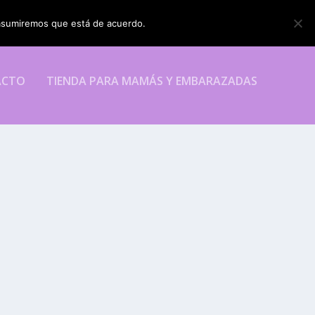
o asumiremos que está de acuerdo.
ESTOY DE ACUERDO
ACTO
TIENDA PARA MAMÁS Y EMBARAZADAS