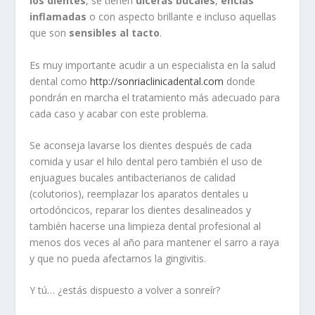
los dientes
, se tienen
úlceras bucales
,
encías
inflamadas
o con aspecto brillante e incluso aquellas
que son
sensibles al tacto
.
Es muy importante acudir a un especialista en la salud
dental como
http://sonriaclinicadental.com
donde
pondrán en marcha el tratamiento más adecuado para
cada caso y acabar con este problema.
Se aconseja lavarse los dientes después de cada
comida y usar el hilo dental pero también el uso de
enjuagues bucales antibacterianos de calidad
(colutorios), reemplazar los aparatos dentales u
ortodóncicos, reparar los dientes desalineados y
también hacerse una limpieza dental profesional al
menos dos veces al año para mantener el sarro a raya
y que no pueda afectarnos la gingivitis.
Y tú… ¿estás dispuesto a volver a sonreír?