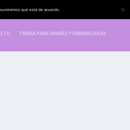
o asumiremos que está de acuerdo.
ESTOY DE ACUERDO
ACTO
TIENDA PARA MAMÁS Y EMBARAZADAS