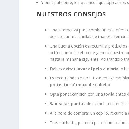
Y principalmente, los químicos que aplicamos s
NUESTROS CONSEJOS
Una alternativa para combatir este efecto
por aplicar mascarillas de manera semanal
Una buena opción es recurrir a producto
actúa como el sebo que genera nuestro pro
hasta la mañana siguiente. Aclarándolo tr
Debes
evitar lavar el pelo a diario
, y h
Es recomendable no utilizar en exceso pla
protector térmico de cabello
.
Opta por secar bien con una toalla antes d
Sanea las puntas
de tu melena con frecu
A la hora de comprar un cepillo, recurre a
Tras ducharte, peina tu pelo cuando aún 