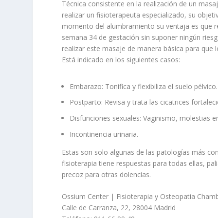
Técnica consistente en la realización de un masa
realizar un fisioterapeuta especializado, su objetiv
momento del alumbramiento su ventaja es que redu
semana 34 de gestación sin suponer ningún riesgo
realizar este masaje de manera básica para que l
Está indicado en los siguientes casos:
Embarazo: Tonifica y flexibiliza el suelo pélvico.
Postparto: Revisa y trata las cicatrices fortale
Disfunciones sexuales: Vaginismo, molestias en 
Incontinencia urinaria.
Estas son solo algunas de las patologías más c
fisioterapia tiene respuestas para todas ellas, p
precoz para otras dolencias.
Ossium Center | Fisioterapia y Osteopatia Chamb
Calle de Carranza, 22, 28004 Madrid