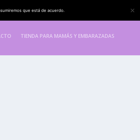
o asumiremos que está de acuerdo.
ESTOY DE ACUERDO
ACTO
TIENDA PARA MAMÁS Y EMBARAZADAS