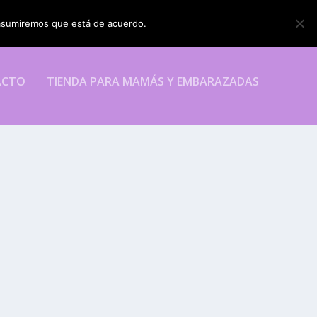
o asumiremos que está de acuerdo.
ESTOY DE ACUERDO
ACTO
TIENDA PARA MAMÁS Y EMBARAZADAS