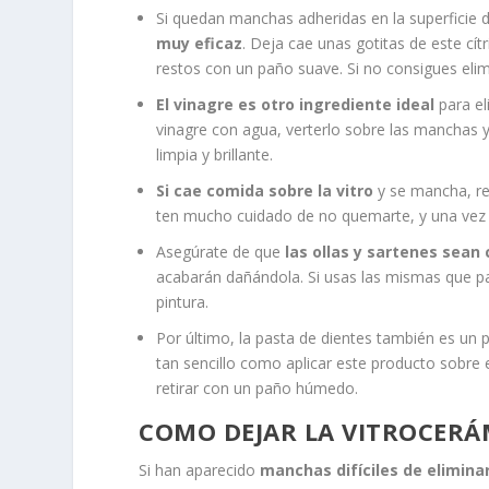
Si quedan manchas adheridas en la superficie d
muy eficaz
. Deja cae unas gotitas de este cí
restos con un paño suave. Si no consigues elimi
El vinagre es otro ingrediente ideal
para el
vinagre con agua, verterlo sobre las manchas 
limpia y brillante.
Si cae comida sobre la vitro
y se mancha, ret
ten mucho cuidado de no quemarte, y una vez q
Asegúrate de que
las ollas y sartenes sean
acabarán dañándola. Si usas las mismas que pa
pintura.
Por último, la pasta de dientes también es un 
tan sencillo como aplicar este producto sobre 
retirar con un paño húmedo.
COMO DEJAR LA VITROCER
Si han aparecido
manchas difíciles de elimina