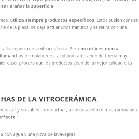
itar arañar la superficie
.
mica, u
tiliza siempre productos específicos
. Estos suelen consisti
cie de la placa, se deja actuar unos minutos y se retira con una
ra la limpieza de la vitrocerámica. Pero
no utilices nunca
tamanchas o limpiahornos, acabarán afectando de forma muy
uier caso, procura que los productos sean de la mejor calidad o tu
HAS DE LA VITROCERÁMICA
esincrustar y no sabes cómo actuar, a continuación te mostramos una
erfecto
:
ro
con agua y una pizca de lavavajillas.