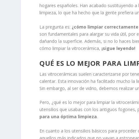
hogares españoles. Han acabado sustituyendo a los
limpieza, lo que ha hecho que la gente prefiera u
La pregunta es:
¿cómo limpiar correctamente 
son fundamentales para alargar su vida útil, por
dañando la superficie. Además, si no lo haces bien
cómo limpiar la vitrocerámica,
¡sigue leyendo!
QUÉ ES LO MEJOR PARA LIM
Las vitrocerámicas suelen caracterizarse por tene
calentar. Esta innovación ha facilitado mucho la 
Sin embargo, al ser de vidrio, debemos realizar un
Pero, ¿qué es lo mejor para limpiar la vitrocerám
utensilios que usabas con los antiguos fogones, 
para una óptima limpieza
.
En cuanto a los utensilios básicos para proceder 
aquellos más indicados que no vayan a estropear