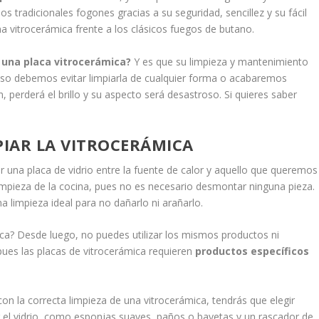
 tradicionales fogones gracias a su seguridad, sencillez y su fácil
na vitrocerámica frente a los clásicos fuegos de butano.
una placa vitrocerámica?
Y es que su limpieza y mantenimiento
 eso debemos evitar limpiarla de cualquier forma o acabaremos
, perderá el brillo y su aspecto será desastroso. Si quieres saber
PIAR LA VITROCERÁMICA
r una placa de vidrio entre la fuente de calor y aquello que queremos
limpieza de la cocina, pues no es necesario desmontar ninguna pieza.
a limpieza ideal para no dañarlo ni arañarlo.
ica? Desde luego, no puedes utilizar los mismos productos ni
pues las placas de vitrocerámica requieren
productos específicos
con la correcta limpieza de una vitrocerámica, tendrás que elegir
 el vidrio, como esponjas suaves, paños o bayetas y un rascador de