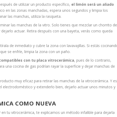
espués de utilizar un producto específico,
el limón será un aliado
trico en las zonas manchadas, espera unos segundos y limpia los
nar las manchas, utiliza la rasqueta.
iminar las manchas de la vitro. Solo tienes que mezclar un chorrito d
y dejarlo actuar. Retira después con una bayeta, verás como queda
írala de inmediato y cubre la zona con lavavajillas. Si estás cocinand
ue se enfríe, limpia la zona con un paño.
 compatibles con tu placa vitrocerámica
, pues de lo contrario,
ra una cocina de gas podrían rayar la superficie y dejar manchas de
producto muy eficaz para retirar las manchas de la vitrocerámica. Y e
el electrodoméstico y extenderlo bien, dejarlo actuar unos minutos y
ÁMICA COMO NUEVA
r
en tu vitrocerámica, te explicamos un método infalible para dejarla