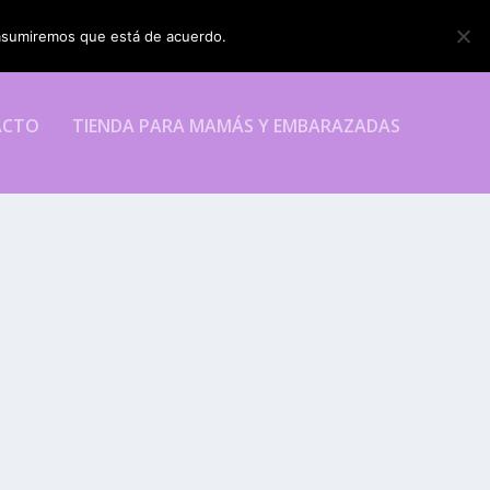
o asumiremos que está de acuerdo.
ESTOY DE ACUERDO
ACTO
TIENDA PARA MAMÁS Y EMBARAZADAS