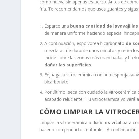
como nueva sin apenas esfuerzo. Antes de comen
fría. Te recomendamos que uses guantes y sigas
Esparce una
buena cantidad de lavavajillas
de manera uniforme haciendo especial hincapié
A continuación, espolvorea bicarbonato
de sod
mezcla actúe durante unos minutos y retira lo
Incide sobre las zonas más manchadas y hazlo
dañar las superficies
.
Enjuaga la vitrocerámica con una esponja suave
bicarbonato.
Por último, seca con cuidado la vitrocerámica
acabado reluciente. ¡Tu vitrocerámica volverá 
CÓMO LIMPIAR LA VITROCE
Limpiar la vitrocerámica a diario
es vital
para con
hacerlo con productos naturales. A continuación