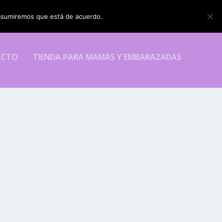
o asumiremos que está de acuerdo.
ESTOY DE ACUERDO
ACTO
TIENDA PARA MAMÁS Y EMBARAZADAS