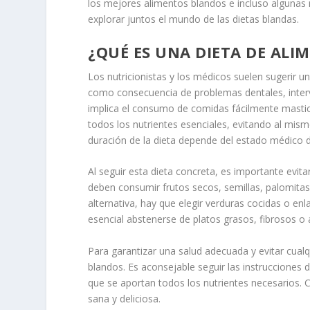
los mejores alimentos blandos e incluso algunas 
explorar juntos el mundo de las dietas blandas.
¿QUÉ ES UNA DIETA DE AL
Los nutricionistas y los médicos suelen sugerir u
como consecuencia de problemas dentales, interv
implica el consumo de comidas fácilmente masticab
todos los nutrientes esenciales, evitando al mis
duración de la dieta depende del estado médico d
Al seguir esta dieta concreta, es importante evita
deben consumir frutos secos, semillas, palomitas
alternativa, hay que elegir verduras cocidas o en
esencial abstenerse de platos grasos, fibrosos o á
Para garantizar una salud adecuada y evitar cualqu
blandos. Es aconsejable seguir las instrucciones d
que se aportan todos los nutrientes necesarios. 
sana y deliciosa.