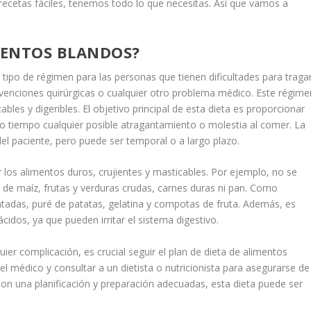
recetas fáciles, tenemos todo lo que necesitas. Así que vamos a
IMENTOS BLANDOS?
n tipo de régimen para las personas que tienen dificultades para traga
enciones quirúrgicas o cualquier otro problema médico. Este régime
les y digeribles. El objetivo principal de esta dieta es proporcionar
mo tiempo cualquier posible atragantamiento o molestia al comer. La
el paciente, pero puede ser temporal o a largo plazo.
r los alimentos duros, crujientes y masticables. Por ejemplo, no se
 de maíz, frutas y verduras crudas, carnes duras ni pan. Como
latadas, puré de patatas, gelatina y compotas de fruta. Además, es
cidos, ya que pueden irritar el sistema digestivo.
ier complicación, es crucial seguir el plan de dieta de alimentos
el médico y consultar a un dietista o nutricionista para asegurarse de
Con una planificación y preparación adecuadas, esta dieta puede ser