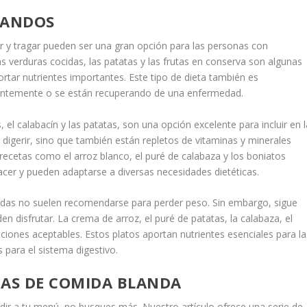
LANDOS
ar y tragar pueden ser una gran opción para las personas con
as verduras cocidas, las patatas y las frutas en conserva son algunas
rtar nutrientes importantes. Este tipo de dieta también es
ientemente o se están recuperando de una enfermedad.
el calabacín y las patatas, son una opción excelente para incluir en l
 digerir, sino que también están repletos de vitaminas y minerales
recetas como el arroz blanco, el puré de calabaza y los boniatos
acer y pueden adaptarse a diversas necesidades dietéticas.
andas no suelen recomendarse para perder peso. Sin embargo, sigue
 disfrutar. La crema de arroz, el puré de patatas, la calabaza, el
ciones aceptables. Estos platos aportan nutrientes esenciales para la
s para el sistema digestivo.
IDAS DE COMIDA BLANDA
adir a tu menú, no busques más. Nuestro artículo ofrece una serie de