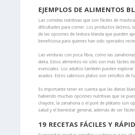
EJEMPLOS DE ALIMENTOS B
Las comidas nutritivas que son fáciles de mastic
dificultades para comer. Los productos lácteos, l
de las opciones de textura blanda que pueden apo
beneficiosa para quienes han sido operados rec
Las verduras con poca fibra, como las zanahorias, 
dieta. Estos alimentos no sólo son más fáciles de
esenciales. Los adultos también pueden explorar 
asados. Estos sabrosos platos son sencillos de h
Es importante tener en cuenta que las dietas bl
habiendo muchas opciones nutritivas que se pueden
chayote, la zanahoria o el puré de plátano son op
salud y el bienestar general, además de ser fácile
19 RECETAS FÁCILES Y RÁP
Si necesitas recetas sencillas y sabrosas para añ