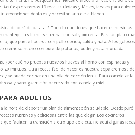
ar. Aquí exploraremos 19 recetas rápidas y fáciles, ideales para quiene
intervenciones dentales y necesitan una dieta blanda.
sica de puré de patatas? Todo lo que tienes que hacer es hervir las
n mantequilla y leche, y sazonar con sal y pimienta. Para un plato má
llo, que puede hacerse con pollo cocido, caldo y nata. A los goloso
lato cremoso hecho con puré de plátanos, pudin y nata montada.
s, ¿por qué no pruebas nuestros huevos al horno con espinacas y
o 20 minutos. Otra receta fácil de hacer es nuestra sopa cremosa de
s y se puede cocinar en una olla de cocción lenta. Para completar la
brosa y sana guarnición aderezada con canela y miel.
 PARA ADULTOS
a la hora de elaborar un plan de alimentación saludable. Desde puré
etas nutritivas y deliciosas entre las que elegir. Los cocineros
que faciliten la transición a otro tipo de dieta. He aquí algunas idea